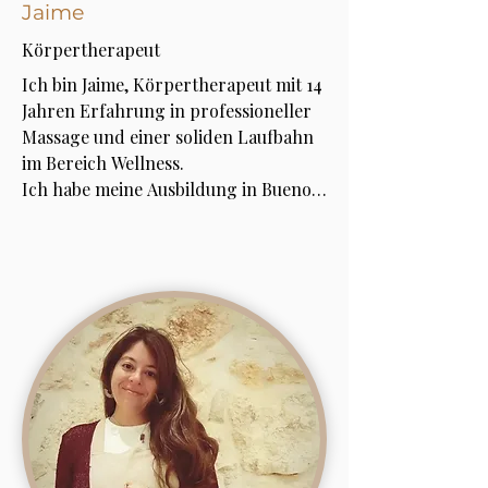
Jaime
Körpertherapeut
Ich bin Jaime, Körpertherapeut mit 14 
Jahren Erfahrung in professioneller 
Massage und einer soliden Laufbahn 
im Bereich Wellness.

Ich habe meine Ausbildung in Buenos 
Aires und Chiang Mai, Thailand, 
absolviert und mich auf kalifornische 
Massage, traditionelle Thai-Massage, 
Tiefengewebsmassage (Deep Tissue), 
Entspannungsmassage und andere 
therapeutische Techniken 
spezialisiert. Diese Ausbildung 
ermöglicht es mir, personalisierte 
Behandlungen anzubieten und jede 
Sitzung an die spezifischen 
Bedürfnisse jeder Person anzupassen.
